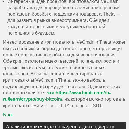
Интересные идеи проектов. Криптовалюта VeChain
разработана для упрощения отслеживания цепочки
поставок и борьбы с подделками товаров, а Theta —
для развития рынка видеостриминга. Обе идеи
кажутся интересными и могут иметь большой
потенциал в будущем.
Инвестирование в криптовалюты VeChain и Theta может
быть хорошим выбором для инвесторов, которые ищут
новые перспективные объекты для инвестирования.
Обе криптовалюты имеют высокий потенциал роста и
зрелые экосистемы, что может привлечь новых
инвесторов. Если вы решите инвестировать в
криптовалюты VeChain и Theta, важно выбрать
подходящую платформу для торговли. Одним из таких
платформ является
эта https://www.bybit.com/ru-
ru/learn/crypto/buy-bitcoin/
, на которой можно торговать
криптовалютами VET и THETA в паре с USDT.
Блог
Навигация
Анализ алгоритмов, используемых для поддержки