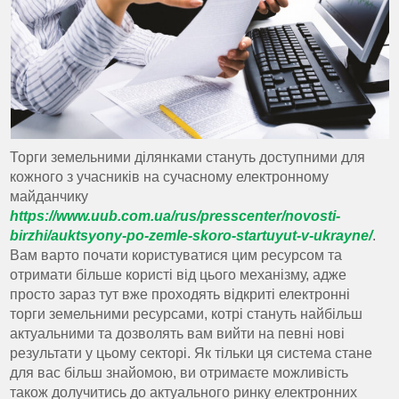
Торги земельними ділянками стануть доступними для
кожного з учасників на сучасному електронному
майданчику
https://www.uub.com.ua/rus/presscenter/novosti-
birzhi/auktsyony-po-zemle-skoro-startuyut-v-ukrayne/
.
Вам варто почати користуватися цим ресурсом та
отримати більше користі від цього механізму, адже
просто зараз тут вже проходять відкриті електронні
торги земельними ресурсами, котрі стануть найбільш
актуальними та дозволять вам вийти на певні нові
результати у цьому секторі. Як тільки ця система стане
для вас більш знайомою, ви отримаєте можливість
також долучитись до актуального ринку електронних